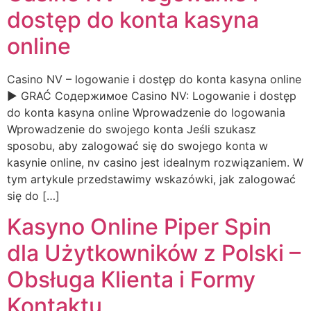
dostęp do konta kasyna
online
Casino NV – logowanie i dostęp do konta kasyna online
▶️ GRAĆ Содержимое Casino NV: Logowanie i dostęp
do konta kasyna online Wprowadzenie do logowania
Wprowadzenie do swojego konta Jeśli szukasz
sposobu, aby zalogować się do swojego konta w
kasynie online, nv casino jest idealnym rozwiązaniem. W
tym artykule przedstawimy wskazówki, jak zalogować
się do […]
Kasyno Online Piper Spin
dla Użytkowników z Polski –
Obsługa Klienta i Formy
Kontaktu