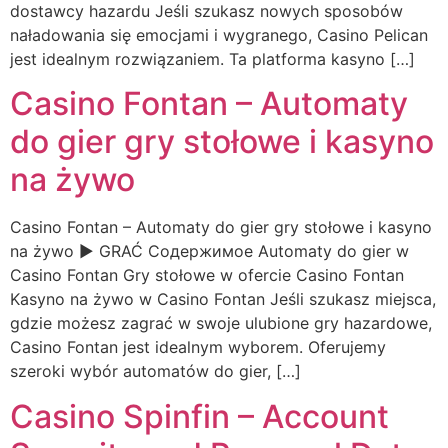
dostawcy hazardu Jeśli szukasz nowych sposobów
naładowania się emocjami i wygranego, Casino Pelican
jest idealnym rozwiązaniem. Ta platforma kasyno […]
Casino Fontan – Automaty
do gier gry stołowe i kasyno
na żywo
Casino Fontan – Automaty do gier gry stołowe i kasyno
na żywo ▶️ GRAĆ Содержимое Automaty do gier w
Casino Fontan Gry stołowe w ofercie Casino Fontan
Kasyno na żywo w Casino Fontan Jeśli szukasz miejsca,
gdzie możesz zagrać w swoje ulubione gry hazardowe,
Casino Fontan jest idealnym wyborem. Oferujemy
szeroki wybór automatów do gier, […]
Casino Spinfin – Account