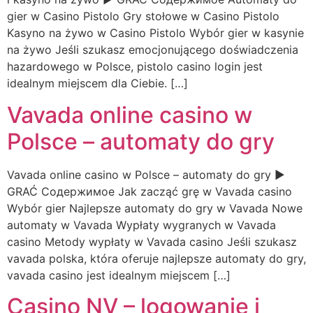
gier w Casino Pistolo Gry stołowe w Casino Pistolo
Kasyno na żywo w Casino Pistolo Wybór gier w kasynie
na żywo Jeśli szukasz emocjonującego doświadczenia
hazardowego w Polsce, pistolo casino login jest
idealnym miejscem dla Ciebie. […]
Vavada online casino w
Polsce – automaty do gry
Vavada online casino w Polsce – automaty do gry ▶️
GRAĆ Содержимое Jak zacząć grę w Vavada casino
Wybór gier Najlepsze automaty do gry w Vavada Nowe
automaty w Vavada Wypłaty wygranych w Vavada
casino Metody wypłaty w Vavada casino Jeśli szukasz
vavada polska, która oferuje najlepsze automaty do gry,
vavada casino jest idealnym miejscem […]
Casino NV – logowanie i