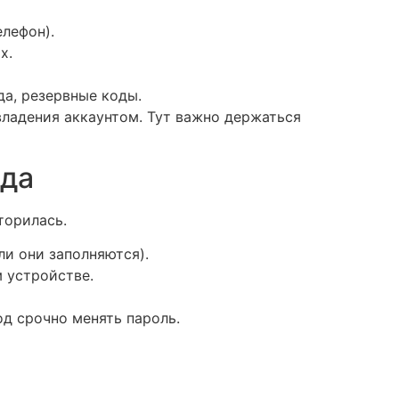
лефон).
х.
да, резервные коды.
владения аккаунтом. Тут важно держаться
ода
торилась.
ли они заполняются).
м устройстве.
од срочно менять пароль.