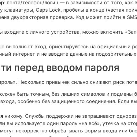
ор
: почта/телефон/логин — в зависимости от того, как
у клавиатуры, Caps Lock, пробелы в конце (частая прич
чена двухфакторная проверка. Код может прийти в SMS,
вы входите с личного устройства, можно включить «За
чно выполняют вход, ориентируйтесь на официальный р
ичный интернет и не вводите данные на подозрительных
ти перед вводом пароля
пароль». Несколько привычек сильно снижают риск поте
должен быть точным, без лишних символов и подмены б
входа, особенно без защищенного соединения. Если в
ия
никому. Службы поддержки не запрашивают однораз
сли вы используете один пароль «на всё», утечка на ст
 могут некорректно обрабатывать формы входа или бл