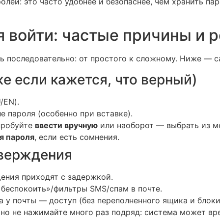
лей: это часто удобнее и безопаснее, чем хранить па
я войти: частые причины и 
ть последовательно: от простого к сложному. Ниже — 
е если кажется, что верный)
/EN).
е пароля (особенно при вставке).
опробуйте
ввести вручную
или наоборот — выбрать из м
я пароля
, если есть сомнения.
тверждения
ения приходят с задержкой.
 беспокоить»/фильтры SMS/спам в почте.
 а у почты — доступ (без переполненного ящика и блоки
 но не нажимайте много раз подряд: система может вр