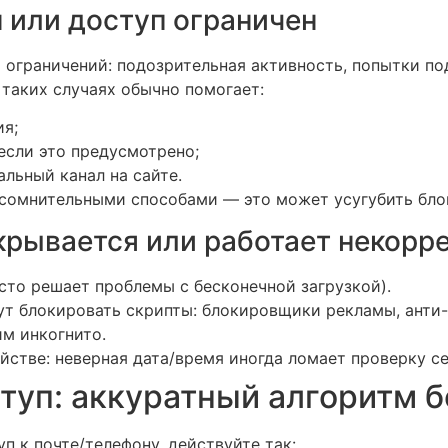
н или доступ ограничен
х ограничений: подозрительная активность, попытки п
 таких случаях обычно помогает:
ия;
если это предусмотрено;
льный канал на сайте.
 сомнительными способами — это может усугубить бло
ткрывается или работает некорр
сто решает проблемы с бесконечной загрузкой).
т блокировать скрипты: блокировщики рекламы, анти-
м инкогнито.
йстве: неверная дата/время иногда ломает проверку с
ступ: аккуратный алгоритм 
п к почте/телефону, действуйте так: