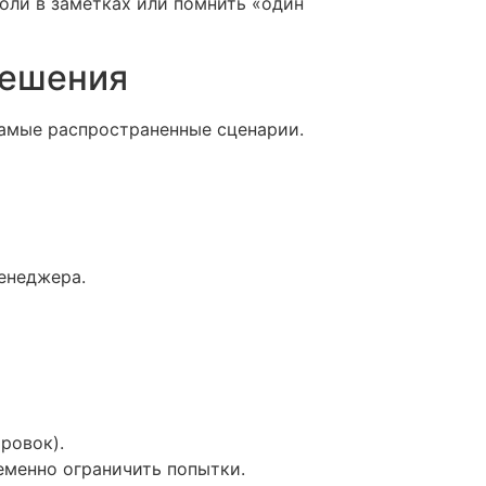
роли в заметках или помнить «один
решения
самые распространенные сценарии.
енеджера.
ровок).
еменно ограничить попытки.