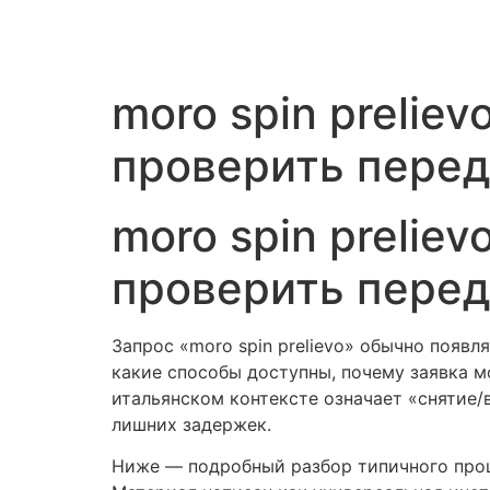
Vai
al
contenuto
moro spin prelie
проверить перед
moro spin prelie
проверить перед
Запрос «moro spin prelievo» обычно появл
какие способы доступны, почему заявка 
итальянском контексте означает «снятие/
лишних задержек.
Ниже — подробный разбор типичного проце