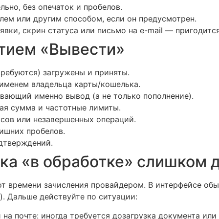
ельно, без опечаток и пробелов.
олем или другим способом, если он предусмотрен.
аявки, скрин статуса или письмо на e-mail — пригодит
атием «Вывести»
требуются) загружены и приняты.
 именем владельца карты/кошелька.
ающий именно вывод (а не только пополнение).
я сумма и частотные лимиты.
усов или незавершенных операций.
лишних пробелов.
одтверждений.
вка «в обработке» слишком 
т времени зачисления провайдером. В интерфейсе обыч
). Дальше действуйте по ситуации:
 на почте: иногда требуется дозагрузка документа ил