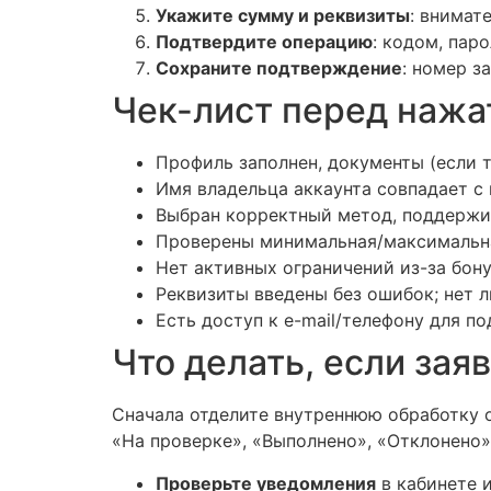
Укажите сумму и реквизиты
: внимат
Подтвердите операцию
: кодом, пар
Сохраните подтверждение
: номер з
Чек-лист перед наж
Профиль заполнен, документы (если 
Имя владельца аккаунта совпадает с
Выбран корректный метод, поддержив
Проверены минимальная/максимальна
Нет активных ограничений из-за бон
Реквизиты введены без ошибок; нет 
Есть доступ к e-mail/телефону для п
Что делать, если зая
Сначала отделите внутреннюю обработку о
«На проверке», «Выполнено», «Отклонено»
Проверьте уведомления
в кабинете и