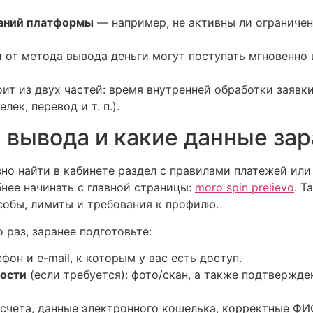
ваний платформы
— например, не активны ли ограничен
 от метода вывода деньги могут поступать мгновенно
оит из двух частей: время внутренней обработки заявк
ек, перевод и т. п.).
 вывода и какие данные зар
зно найти в кабинете раздел с правилами платежей ил
бнее начинать с главной страницы:
moro spin prelievo
. Т
собы, лимиты и требования к профилю.
 раз, заранее подготовьте:
ефон и e-mail, к которым у вас есть доступ.
ости
(если требуется): фото/скан, а также подтвержде
/счета, данные электронного кошелька, корректные ФИ