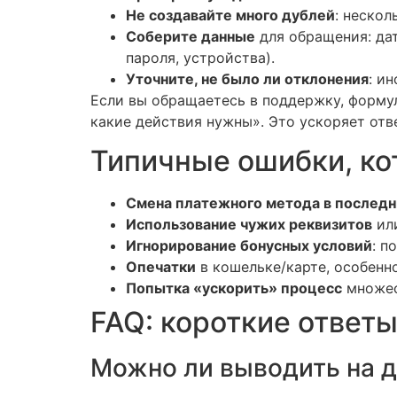
Не создавайте много дублей
: нескол
Соберите данные
для обращения: дат
пароля, устройства).
Уточните, не было ли отклонения
: и
Если вы обращаетесь в поддержку, формул
какие действия нужны». Это ускоряет отве
Типичные ошибки, к
Смена платежного метода в послед
Использование чужих реквизитов
или
Игнорирование бонусных условий
: п
Опечатки
в кошельке/карте, особенн
Попытка «ускорить» процесс
множес
FAQ: короткие ответы
Можно ли выводить на д