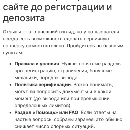
сайте до регистрации и
депозита
Отзывы — это внешний взгляд, но у пользователя
всегда есть возможность сделать первичную
проверку самостоятельно. Пройдитесь по базовым
пунктам:
Правила и условия
. Нужны понятные разделы
про регистрацию, ограничения, бонусные
механики, порядок вывода.
Политика верификации
. Важно понимать,
могут ли попросить документы и в какой
момент (до вывода или при превышении
определенных лимитов).
Раздел «Помощь» или FAQ
. Если ответы на
частые вопросы собраны заранее, это обычно
снижает число спорных ситуаций.