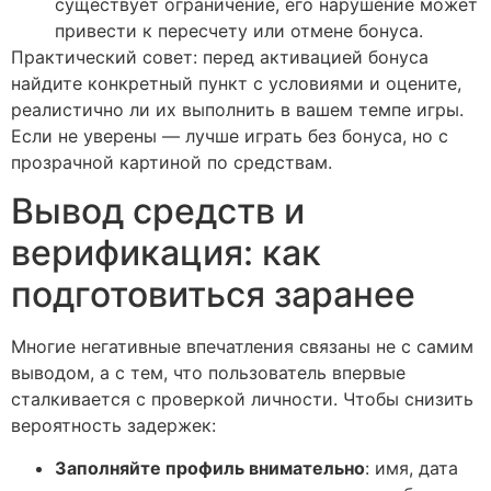
существует ограничение, его нарушение может
привести к пересчету или отмене бонуса.
Практический совет: перед активацией бонуса
найдите конкретный пункт с условиями и оцените,
реалистично ли их выполнить в вашем темпе игры.
Если не уверены — лучше играть без бонуса, но с
прозрачной картиной по средствам.
Вывод средств и
верификация: как
подготовиться заранее
Многие негативные впечатления связаны не с самим
выводом, а с тем, что пользователь впервые
сталкивается с проверкой личности. Чтобы снизить
вероятность задержек:
Заполняйте профиль внимательно
: имя, дата