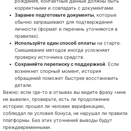
рождения, контактные данные должны быть
корректными и совпадать с документами.
Заранее подготовьте документы
, которые
обычно запрашивают для подтверждения
личности (формат и перечень уточняются в
правилах).
Используйте один способ оплаты
на старте.
Смешивание методов иногда усложняет
проверку источника средств.
Сохраняйте переписку с поддержкой
. Если
возникнет спорный момент, история
обращений поможет быстрее восстановить
детали.
Важно: если где-то в отзывах вы видите фразу «мне
не вывели», проверьте, есть ли продолжение
истории: прошел ли человек верификацию,
соблюдал ли условия бонуса, не нарушал ли правила
платформы. Без этих уточнений выводы будут
преждевременными.