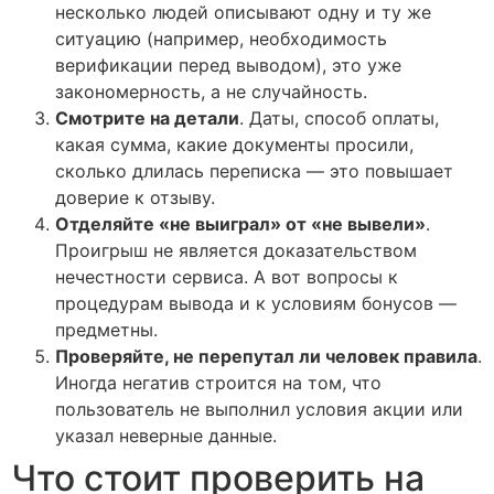
несколько людей описывают одну и ту же
ситуацию (например, необходимость
верификации перед выводом), это уже
закономерность, а не случайность.
Смотрите на детали
. Даты, способ оплаты,
какая сумма, какие документы просили,
сколько длилась переписка — это повышает
доверие к отзыву.
Отделяйте «не выиграл» от «не вывели»
.
Проигрыш не является доказательством
нечестности сервиса. А вот вопросы к
процедурам вывода и к условиям бонусов —
предметны.
Проверяйте, не перепутал ли человек правила
.
Иногда негатив строится на том, что
пользователь не выполнил условия акции или
указал неверные данные.
Что стоит проверить на