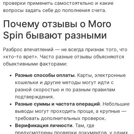
проверки применить самостоятельно и какие
вопросы задать себе до пополнения счета.
Почему отзывы о Moro
Spin бывают разными
Разброс впечатлений — не всегда признак того, что
«кто-то врет». Часто разные отзывы объясняются
объективными факторами:
Разные способы оплаты
. Карты, электронные
кошельки и другие методы могут идти с
разной скоростью и по разным правилам
подтверждения.
Разные суммы и частота операций
. Небольшие
выводы могут проходить проще, а крупные —
требовать дополнительных проверок.
Верификация личности
. Там, где
предусмотрены проверки документов, у одних