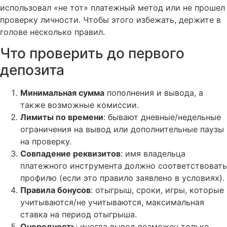
использовал «не тот» платежный метод или не прошел
проверку личности. Чтобы этого избежать, держите в
голове несколько правил.
Что проверить до первого
депозита
Минимальная сумма
пополнения и вывода, а
также возможные комиссии.
Лимиты по времени
: бывают дневные/недельные
ограничения на вывод или дополнительные паузы
на проверку.
Совпадение реквизитов
: имя владельца
платежного инструмента должно соответствовать
профилю (если это правило заявлено в условиях).
Правила бонусов
: отыгрыш, сроки, игры, которые
учитываются/не учитываются, максимальная
ставка на период отыгрыша.
Очередность
: иногда вывод возможен только