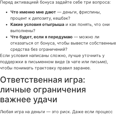
Перед активацией бонуса задайте себе три вопроса:
Что именно мне дают
— деньги, фриспины,
процент к депозиту, кешбэк?
Какие условия отыгрыша
и как понять, что они
выполнены?
Что будет, если я передумаю
— можно ли
отказаться от бонуса, чтобы вывести собственные
средства без ограничений?
Если условия написаны сложно, лучше уточнить у
поддержки в письменном виде (в чате или письме),
чтобы понимать трактовку правил заранее.
Ответственная игра:
личные ограничения
важнее удачи
Любая игра на деньги — это риск. Даже если процесс