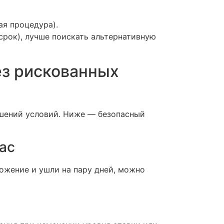
ая процедура).
срок), лучше поискать альтернативную
ез рискованных
ушений условий. Ниже — безопасный
час
ожение и ушли на пару дней, можно