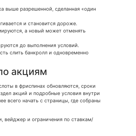
ка выше разрешенной, сделанная «один
ягивается и становится дороже.
мируются, а новый может отменять
ируются до выполнения условий.
ость слить банкролл и одновременно
по акциям
 слоты в фриспинах обновляются, сроки
здел акций и подробные условия внутри
е всего начать с страницы, где собраны
и, вейджер и ограничения по ставкам/