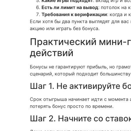
Какие игры подходят
: вклад игр и 
Есть ли лимит на вывод
: потолок на 
Требования к верификации
: когда и
Если хотя бы два пункта выглядят для ва
акцию или играть без бонуса.
Практический мини-г
действий
Бонусы не гарантируют прибыль, но грамо
сценарий, который подходит большинству
Шаг 1. Не активируйте б
Срок отыгрыша начинает идти с момента 
потерять бонус просто по времени.
Шаг 2. Начните со ставо