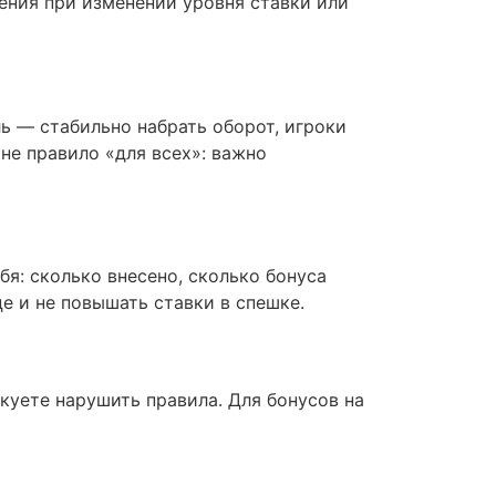
ения при изменении уровня ставки или
ь — стабильно набрать оборот, игроки
не правило «для всех»: важно
бя: сколько внесено, сколько бонуса
е и не повышать ставки в спешке.
куете нарушить правила. Для бонусов на