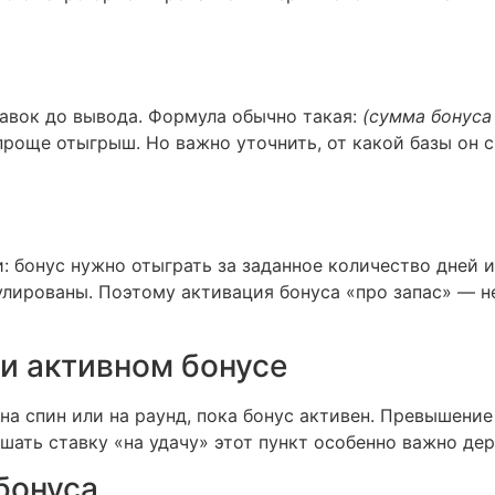
авок до вывода. Формула обычно такая:
(сумма бонуса
проще отыгрыш. Но важно уточнить, от какой базы он с
: бонус нужно отыграть за заданное количество дней ил
лированы. Поэтому активация бонуса «про запас» — не
и активном бонусе
на спин или на раунд, пока бонус активен. Превышени
ать ставку «на удачу» этот пункт особенно важно де
бонуса