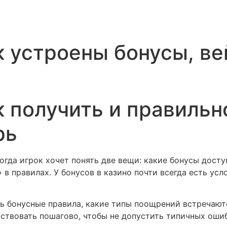
ак устроены бонусы, в
ак получить и правиль
рь
огда игрок хочет понять две вещи: какие бонусы досту
 в правилах. У бонусов в казино почти всегда есть усл
ь бонусные правила, какие типы поощрений встречаютс
йствовать пошагово, чтобы не допустить типичных оши