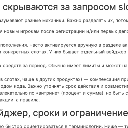
скрываются за запросом sl
зумевают разные механики. Важно разделять их, потом
 новым игрокам после регистрации и/или первых депо
пополнения. Часто активируется вручную в разделе акц
 конкретных слотах. У них бывает отдельный вейджер
 средств за период. Обычно имеет лимиты и может на
в слотах, чаще в других продуктах) — компенсация п
одом кода. Важно уточнять срок действия и совмести
влекательно по «витрине» (процент и сумма), но быть
акции, а правила.
йджер, сроки и ограничение
зно быстро ориентироваться в терминологии. Ниже — т