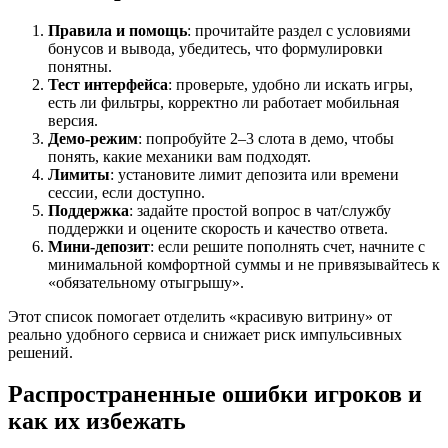
Правила и помощь
: прочитайте раздел с условиями
бонусов и вывода, убедитесь, что формулировки
понятны.
Тест интерфейса
: проверьте, удобно ли искать игры,
есть ли фильтры, корректно ли работает мобильная
версия.
Демо-режим
: попробуйте 2–3 слота в демо, чтобы
понять, какие механики вам подходят.
Лимиты
: установите лимит депозита или времени
сессии, если доступно.
Поддержка
: задайте простой вопрос в чат/службу
поддержки и оцените скорость и качество ответа.
Мини-депозит
: если решите пополнять счет, начните с
минимальной комфортной суммы и не привязывайтесь к
«обязательному отыгрышу».
Этот список помогает отделить «красивую витрину» от
реально удобного сервиса и снижает риск импульсивных
решений.
Распространенные ошибки игроков и
как их избежать