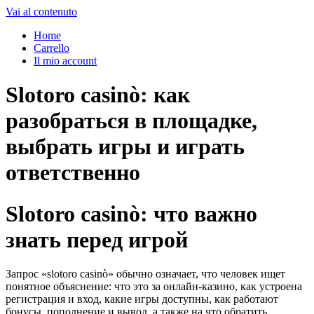
Vai al contenuto
Home
Carrello
Il mio account
Slotoro casinò: как
разобраться в площадке,
выбрать игры и играть
ответственно
Slotoro casinò: что важно
знать перед игрой
Запрос «slotoro casinò» обычно означает, что человек ищет
понятное объяснение: что это за онлайн-казино, как устроена
регистрация и вход, какие игры доступны, как работают
бонусы, пополнение и вывод, а также на что обратить