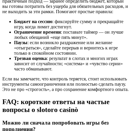
практичный подход — заранее определить бюджет, который
вы готовы потратить без ущерба для обязательных расходов, и
не выходить за эти рамки. Помогают простые правила:
Бюджет на сессию
: фиксируйте сумму и прекращайте
игру, когда лимит достигнут.
Ограничение времени
: поставьте таймер — он лучше
любых обещаний «еще пять минут».
Паузы
: если возникло раздражение или желание
«отыграться», сделайте перерыв и вернитесь к игре
только в спокойном состоянии.
Трезвая оценка
: результат в слотах и многих играх
зависит от случайности; «система» и «чувство серии»
часто обманывают.
Если вы замечаете, что контроль теряется, стоит использовать
инструменты самоограничения или полностью сделать паузу.
Это не про «строгость», а про сохранение комфортного опыта.
FAQ: короткие ответы на частые
вопросы о slotoro casinò
Можно ли сначала попробовать игры без
пополнения?