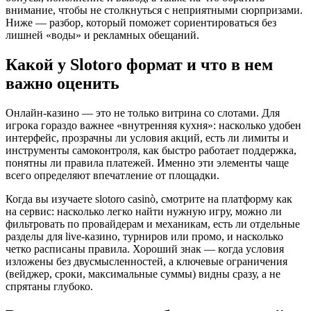
внимание, чтобы не столкнуться с неприятными сюрпризами.
Ниже — разбор, который поможет сориентироваться без
лишней «воды» и рекламных обещаний.
Какой у Slotoro формат и что в нем
важно оценить
Онлайн-казино — это не только витрина со слотами. Для
игрока гораздо важнее «внутренняя кухня»: насколько удобен
интерфейс, прозрачны ли условия акций, есть ли лимиты и
инструменты самоконтроля, как быстро работает поддержка,
понятны ли правила платежей. Именно эти элементы чаще
всего определяют впечатление от площадки.
Когда вы изучаете slotoro casinò, смотрите на платформу как
на сервис: насколько легко найти нужную игру, можно ли
фильтровать по провайдерам и механикам, есть ли отдельные
разделы для live-казино, турниров или промо, и насколько
четко расписаны правила. Хороший знак — когда условия
изложены без двусмысленностей, а ключевые ограничения
(вейджер, сроки, максимальные суммы) видны сразу, а не
спрятаны глубоко.