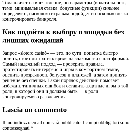
Тема влияет на впечатление, но параметры (волатильность,
темп, минимальная ставка, бонусные функции) сильнее
определяют, насколько игра вам подойдет и насколько легко
контролировать банкролл.
Как подойти к выбору площадки без
лишних ожиданий
Запрос «slotoro casinò» — это, по сути, попытка быстро
понять, стоит ли тратить время на знакомство с платформой.
Самый надежный подход — проверить правила,
протестировать интерфейс и игры в комфортном темпе,
оценить прозрачность бонусов и платежей, а затем принять
решение без спешки. Такой порядок действий помогает
избежать типичных ошибок и оставить азартные игры в той
роли, в которой они и должны быть — в роли
контролируемого развлечения.
Lascia un commento
Il tuo indirizzo email non sarà pubblicato.
I campi obbligatori sono
contrassegnati
*