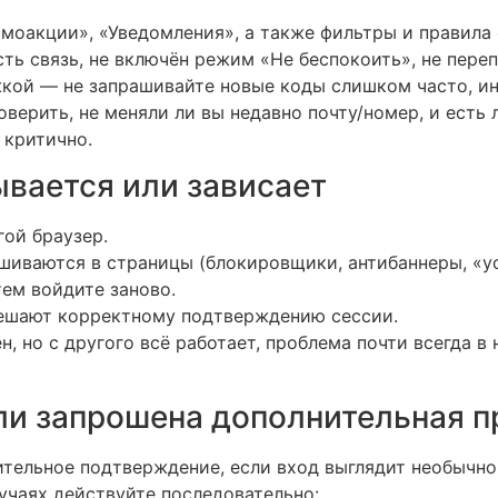
омоакции», «Уведомления», а также фильтры и правила
есть связь, не включён режим «Не беспокоить», не пер
ржкой — не запрашивайте новые коды слишком часто, и
оверить, не меняли ли вы недавно почту/номер, и есть 
 критично.
ывается или зависает
гой браузер.
иваются в страницы (блокировщики, антибаннеры, «ус
тем войдите заново.
мешают корректному подтверждению сессии.
, но с другого всё работает, проблема почти всегда в
ли запрошена дополнительная п
ельное подтверждение, если вход выглядит необычно:
лучаях действуйте последовательно: