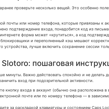
аранее проверьте несколько вещей. Это особенно полез
ной почты или номер телефона, которые привязаны к ак
ючено подтверждение входа, понадобится код из письм
 интернете форма может «крутиться», а код подтверж
, блокировщики и переполненный кэш мешают корректн
го устройства, лучше включить сохранение сессии толь
 Slotoro: пошаговая инструк
ше минуты. Важно действовать спокойно и не делать 
раничить вход при подозрительной активности.
те кнопку входа в аккаунт (обычно она расположена в 
лектронной почте или по номеру телефона — в зависимо
дите за раскладкой клавиатуры и состоянием Caps Loc