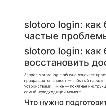
Vai
al
contenuto
slotoro login: ка
частые проблем
slotoro login: ка
восстановить до
Запрос slotoro login обычно означает про
превращается в квест — забытый пароль, 
устройствами. Ниже — понятная инструкци
самый неподходящий момент.
Что нужно подготови