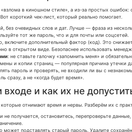
 «взлома в киношном стиле», а из-за простых ошибок: 
Вот короткий чек-лист, который реально помогает.
ый, без очевидных слов и дат. Лучше — фраза из нескол
ользуйте тот же пароль, что и для почты или соцсетей.
но, включите дополнительный фактор (код). Это снижае
енно в открытом виде. Безопаснее использовать менедж
ами
: не ставьте галочку «запомнить меня» и обязательн
омены и копии страниц — популярная причина утечки д
ть пароль и проверять, не входили ли вы с незнаком
ь сразу, а не «когда будет время».
входе и как их не допустит
которые отнимают время и нервы. Разберём их с прак
ли не получается, остановитесь, перепроверьте данные
аничение.
ер может подставлять старый пароль. Удалите сохранё