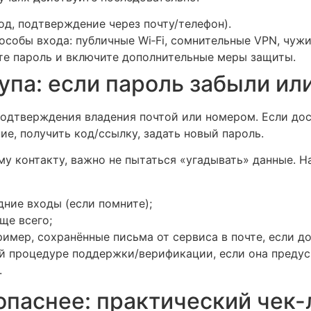
д, подтверждение через почту/телефон).
особы входа: публичные Wi‑Fi, сомнительные VPN, чужи
те пароль и включите дополнительные меры защиты.
па: если пароль забыли или
одтверждения владения почтой или номером. Если дост
е, получить код/ссылку, задать новый пароль.
му контакту, важно не пытаться «угадывать» данные. Н
дние входы (если помните);
ще всего;
мер, сохранённые письма от сервиса в почте, если до
ой процедуре поддержки/верификации, если она предус
.
опаснее: практический чек-